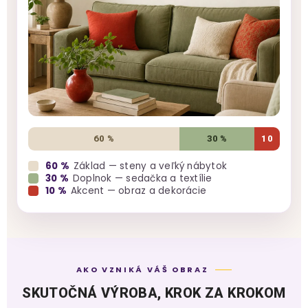
60 %
30 %
10
60 %
Základ — steny a veľký nábytok
30 %
Doplnok — sedačka a textílie
10 %
Akcent — obraz a dekorácie
AKO VZNIKÁ VÁŠ OBRAZ
SKUTOČNÁ VÝROBA, KROK ZA KROKOM