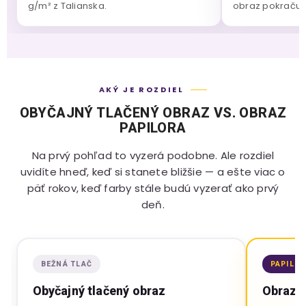
g/m² z Talianska.
obraz pokračuje
AKÝ JE ROZDIEL
OBYČAJNÝ TLAČENÝ OBRAZ VS. OBRAZ
PAPILORA
Na prvý pohľad to vyzerá podobne. Ale rozdiel
uvidíte hneď, keď si stanete bližšie — a ešte viac o
päť rokov, keď farby stále budú vyzerať ako prvý
deň.
BEŽNÁ TLAČ
PAPILO
Obyčajný tlačený obraz
Obraz P