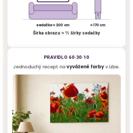
sedačka ≈ 200 cm
≈ 170 cm
Šírka obrazu ≈ ⅔ šírky sedačky
PRAVIDLO 60·30·10
Jednoduchý recept na
vyvážené farby
v izbe.