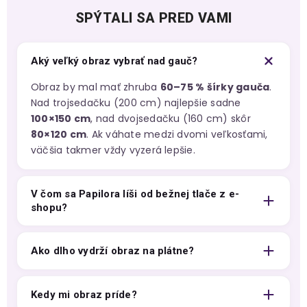
SPÝTALI SA PRED VAMI
Aký veľký obraz vybrať nad gauč?
Obraz by mal mať zhruba
60–75 % šírky gauča
.
Nad trojsedačku (200 cm) najlepšie sadne
100×150 cm
, nad dvojsedačku (160 cm) skôr
80×120 cm
. Ak váhate medzi dvomi veľkosťami,
väčšia takmer vždy vyzerá lepšie.
V čom sa Papilora líši od bežnej tlače z e-
shopu?
Ako dlho vydrží obraz na plátne?
Kedy mi obraz príde?