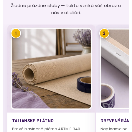
Žiadne prázdne sľuby — takto vzniká váš obraz u
nás v ateliéri.
1
2
TALIANSKE PLÁTNO
DREVENÝ RÁM 
Pravé bavlnené plátno ARTMIE 340
Napíname na m