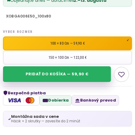
Objednajte dnes — doručíme
12.–13. augusta
XOBGA006E50_100x80
VYBER ROZMER
100 × 80 Cm — 59,90 €
150 × 100 Cm — 122,00 €
PRIDAŤ DO KOŠÍKA — 59,90 €
Bezpečná platba
VISA
Dobierka
Bankový prevod
Montážna sada v cene
Háčik + 2 skrutky — zavesíte do 2 minút