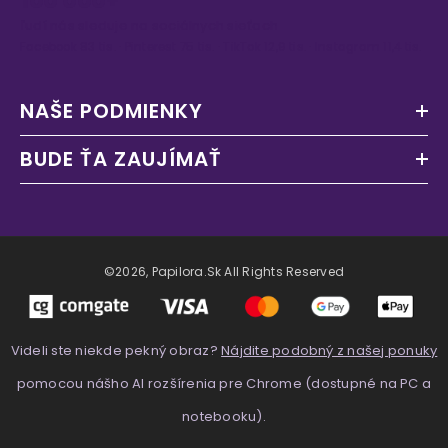
100 000+
ľudí nás sleduje na sociálnych sieťach
Facebook 83 tis. · Pinterest 75 tis. · TikTok 12,9 tis. · Instagram 11,4 tis.
NAŠE PODMIENKY
BUDE ŤA ZAUJÍMAŤ
©2026, Papilora.sk All Rights Reserved
Videli ste niekde pekný obraz?
Nájdite podobný z našej ponuky
pomocou nášho AI rozšírenia pre Chrome (dostupné na PC a
notebooku).