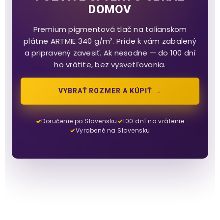
DOMOV
Premium pigmentová tlač na talianskom
plátne ARTMIE 340 g/m². Príde k vám zabalený
a pripravený zavesiť. Ak nesadne — do 100 dní
ho vrátite, bez vysvetľovania.
VYBRAŤ ROZMER A KÚPIŤ →
Doručenie po Slovensku
100 dní na vrátenie
Vyrobené na Slovensku