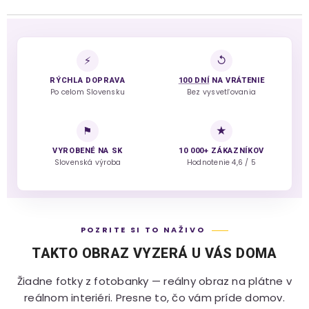
⚡
↺
RÝCHLA DOPRAVA
100 DNÍ
NA VRÁTENIE
Po celom Slovensku
Bez vysvetľovania
⚑
★
VYROBENÉ NA SK
10 000+ ZÁKAZNÍKOV
Slovenská výroba
Hodnotenie 4,6 / 5
POZRITE SI TO NAŽIVO
TAKTO OBRAZ VYZERÁ U VÁS DOMA
Žiadne fotky z fotobanky — reálny obraz na plátne v
reálnom interiéri. Presne to, čo vám príde domov.