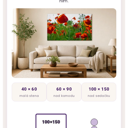
ním.
40 × 60
60 × 90
100 × 150
malá stena
nad komodu
nad sedačku
100×150