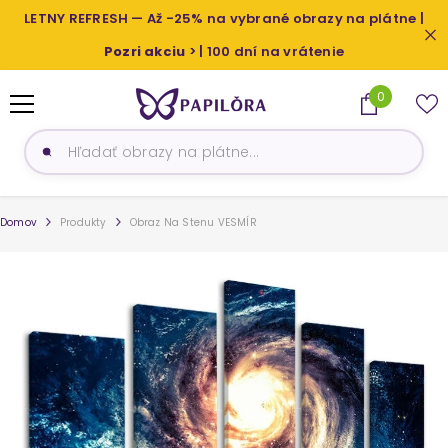
PRESKOČIŤ NA OBSAH
LETNY REFRESH — Až -25% na vybrané obrazy na plátne |
Pozri akciu
> | 100 dní na vrátenie
0
0
produkty
Domov
Produkty
Obraz Na Stenu VESMÍR