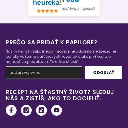
heureka
!
pozitívnych recenzií
PREČO SA PRIDAŤ K PAPILORE?
Našim verným zákazníkom pravidelne odosielame špeciálne
ponuky vo forme darčekových kupónov a ako prví vedia o
najnovších produktoch. To určite chceš!
ODOSLAŤ
RECEPT NA ŠŤASTNÝ ŽIVOT? SLEDUJ
NÁS A ZISTÍŠ, AKO TO DOCIELIŤ.