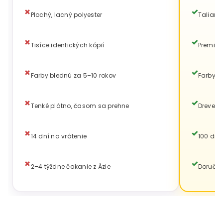
Plochý, lacný polyester
Talians
Tisíce identických kópií
Premium
Farby blednú za 5–10 rokov
Farby v
Tenké plátno, časom sa prehne
Drevený
14 dní na vrátenie
100 dní
2–4 týždne čakanie z Ázie
Doručen