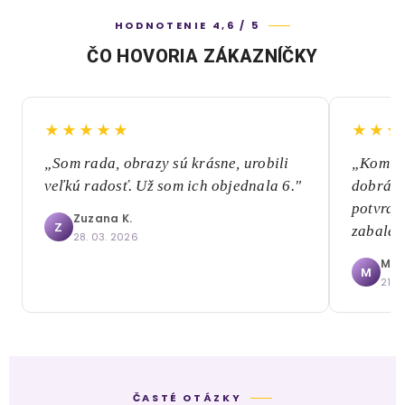
HODNOTENIE 4,6 / 5
ČO HOVORIA ZÁKAZNÍČKY
★★★★★
★★★
„Som rada, obrazy sú krásne, urobili
„Komuni
veľkú radosť. Už som ich objednala 6."
dobrá, 
potvrde
Zuzana K.
Z
zabalen
28. 03. 2026
Mári
M
21. 
ČASTÉ OTÁZKY