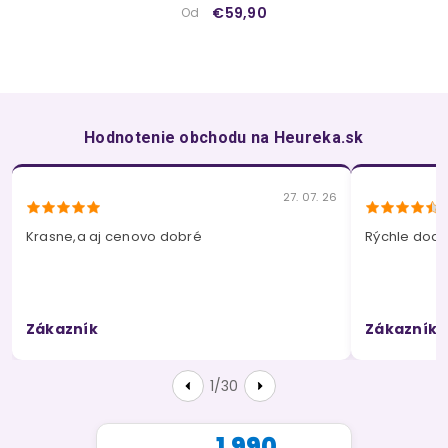
€59,90
Od
Hodnotenie obchodu na Heureka.sk
27. 07. 26
Krasne,a aj cenovo dobré
Rýchle dodan
Zákazník
Zákazník
1/30
1 990