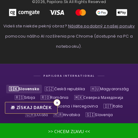
©2026, Papilora.sk All Rights Reserved
Videli ste niekde pekný obraz?
Nájdite podobný z našej ponuky
pomocou nášho AI rozšírenia pre Chrome (dostupné na PC a
notebooku).
PAPILORA INTERNATIONAL
🇸🇰
🇨🇿
🇭🇺
Slovensko
Česká republika
Magyarország
🇷🇸
🇷🇴
🇲🇰
Srbija
România
Северна Македонија
×
🇧🇬
🇧🇦
🇮🇹
България
Bosna i Hercegovina
Italia
🎁 ZÍSKAJ DARČEK
🇬🇷
🇭🇷
🇸🇮
Ελλάδα
Hrvatska
Slovenija
>> CHCEM ZĽAVU <<