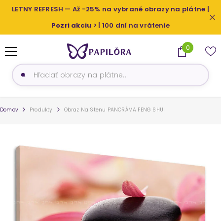
PRESKOČIŤ NA OBSAH
LETNY REFRESH — Až -25% na vybrané obrazy na plátne |
Pozri akciu
> | 100 dní na vrátenie
0
0
produkty
Domov
Produkty
Obraz Na Stenu PANORÁMA FENG SHUI