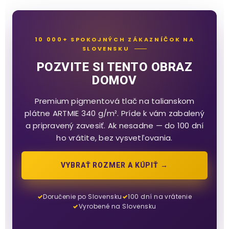
10 000+ SPOKOJNÝCH ZÁKAZNÍČOK NA
SLOVENSKU
POZVITE SI TENTO OBRAZ
DOMOV
Premium pigmentová tlač na talianskom
plátne ARTMIE 340 g/m². Príde k vám zabalený
a pripravený zavesiť. Ak nesadne — do 100 dní
ho vrátite, bez vysvetľovania.
VYBRAŤ ROZMER A KÚPIŤ →
Doručenie po Slovensku
100 dní na vrátenie
Vyrobené na Slovensku