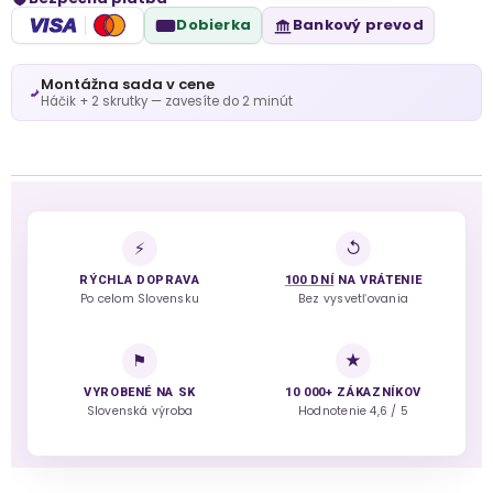
VISA
Dobierka
Bankový prevod
Montážna sada v cene
Háčik + 2 skrutky — zavesíte do 2 minút
⚡
↺
RÝCHLA DOPRAVA
100 DNÍ
NA VRÁTENIE
Po celom Slovensku
Bez vysvetľovania
⚑
★
VYROBENÉ NA SK
10 000+ ZÁKAZNÍKOV
Slovenská výroba
Hodnotenie 4,6 / 5