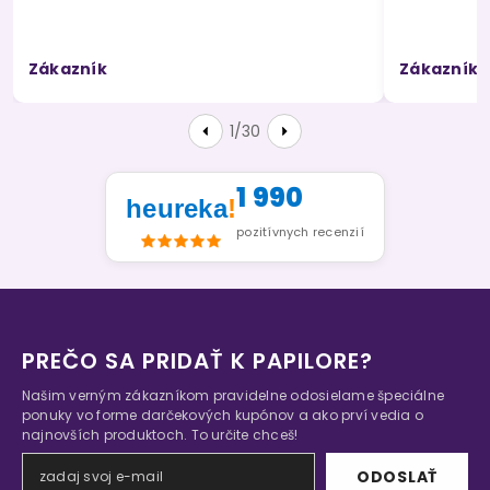
Zákazník
Zákazník
1/30
1 990
heureka
!
pozitívnych recenzií
PREČO SA PRIDAŤ K PAPILORE?
Našim verným zákazníkom pravidelne odosielame špeciálne
ponuky vo forme darčekových kupónov a ako prví vedia o
najnovších produktoch. To určite chceš!
ODOSLAŤ