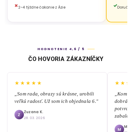
2–4 týždne čakanie z Ázie
Doručen
HODNOTENIE 4,6 / 5
ČO HOVORIA ZÁKAZNÍČKY
★★★★★
★★★
„Som rada, obrazy sú krásne, urobili
„Komuni
veľkú radosť. Už som ich objednala 6."
dobrá, 
potvrde
Zuzana K.
Z
zabalen
28. 03. 2026
Mári
M