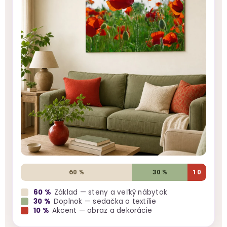
60 %
30 %
10
60 %
Základ — steny a veľký nábytok
30 %
Doplnok — sedačka a textílie
10 %
Akcent — obraz a dekorácie