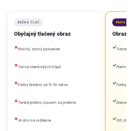
BEŽNÁ TLAČ
PAPILO
Obyčajný tlačený obraz
Obraz P
Plochý, lacný polyester
Talians
Tisíce identických kópií
Premium
Farby blednú za 5–10 rokov
Farby v
Tenké plátno, časom sa prehne
Drevený
14 dní na vrátenie
100 dní