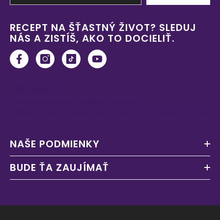
RECEPT NA ŠŤASTNÝ ŽIVOT? SLEDUJ
NÁS A ZISTÍŠ, AKO TO DOCIELIŤ.
100 000+
ľudí nás sleduje na sociálnych sieťach
Facebook 83 tis. · Pinterest 75 tis. · TikTok 12,9 tis. · Instagram 11,4 tis.
NAŠE PODMIENKY
BUDE ŤA ZAUJÍMAŤ