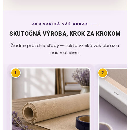
AKO VZNIKÁ VÁŠ OBRAZ
SKUTOČNÁ VÝROBA, KROK ZA KROKOM
Žiadne prázdne sľuby — takto vzniká váš obraz u
nás v ateliéri.
1
2