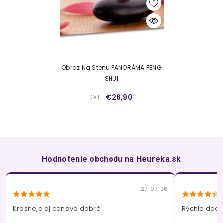
Obraz Na Stenu PANORÁMA FENG
SHUI
€26,90
Od
Hodnotenie obchodu na Heureka.sk
27. 07. 26
Krasne,a aj cenovo dobré
Rýchle dodan