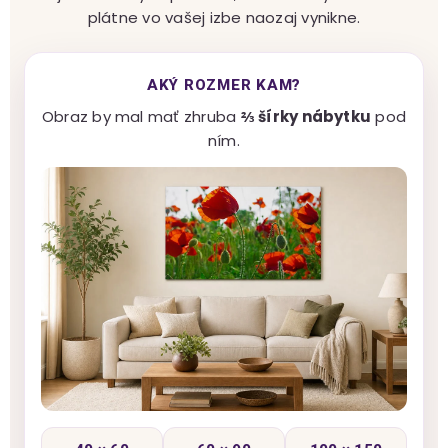
plátne vo vašej izbe naozaj vynikne.
AKÝ ROZMER KAM?
Obraz by mal mať zhruba
⅔ šírky nábytku
pod
ním.