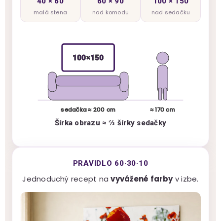
40 × 60
60 × 90
100 × 150
malá stena
nad komodu
nad sedačku
100×150
sedačka ≈ 200 cm
≈ 170 cm
Šírka obrazu ≈ ⅔ šírky sedačky
PRAVIDLO 60·30·10
Jednoduchý recept na
vyvážené farby
v izbe.