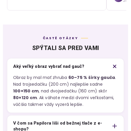
21. 
ČASTÉ OTÁZKY
SPÝTALI SA PRED VAMI
Aký veľký obraz vybrať nad gauč?
Obraz by mal mať zhruba
60–75 % šírky gauča
.
Nad trojsedačku (200 cm) najlepšie sadne
100×150 cm
, nad dvojsedačku (160 cm) skôr
80×120 cm
. Ak váhate medzi dvomi veľkosťami,
väčšia takmer vždy vyzerá lepšie.
V čom sa Papilora líši od bežnej tlače z e-
shopu?