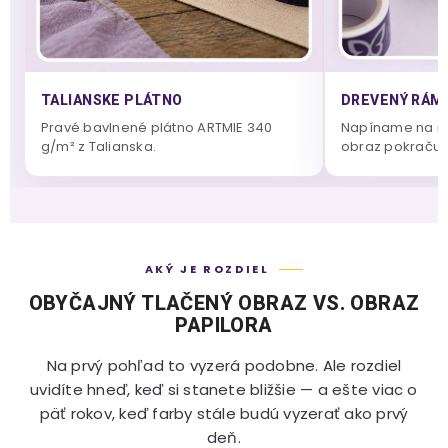
TALIANSKE PLÁTNO
DREVENÝ RÁM 
Pravé bavlnené plátno ARTMIE 340
Napíname na m
g/m² z Talianska.
obraz pokračuje
AKÝ JE ROZDIEL
OBYČAJNÝ TLAČENÝ OBRAZ VS. OBRAZ
PAPILORA
Na prvý pohľad to vyzerá podobne. Ale rozdiel
uvidíte hneď, keď si stanete bližšie — a ešte viac o
päť rokov, keď farby stále budú vyzerať ako prvý
deň.