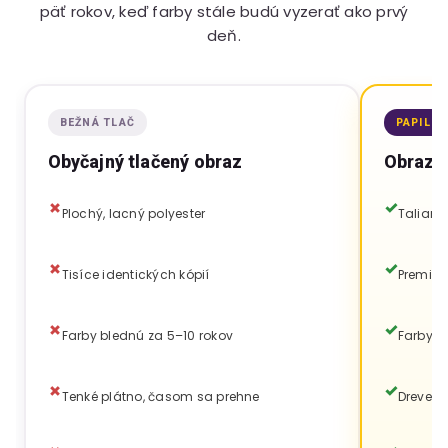
päť rokov, keď farby stále budú vyzerať ako prvý
deň.
BEŽNÁ TLAČ
PAPILO
Obyčajný tlačený obraz
Obraz P
Plochý, lacný polyester
Talians
Tisíce identických kópií
Premium
Farby blednú za 5–10 rokov
Farby v
Tenké plátno, časom sa prehne
Drevený