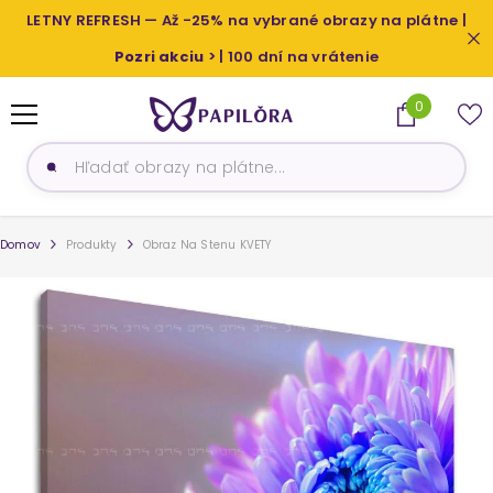
PRESKOČIŤ NA OBSAH
LETNY REFRESH — Až -25% na vybrané obrazy na plátne |
Pozri akciu
> | 100 dní na vrátenie
0
0
produkty
Domov
Produkty
Obraz Na Stenu KVETY