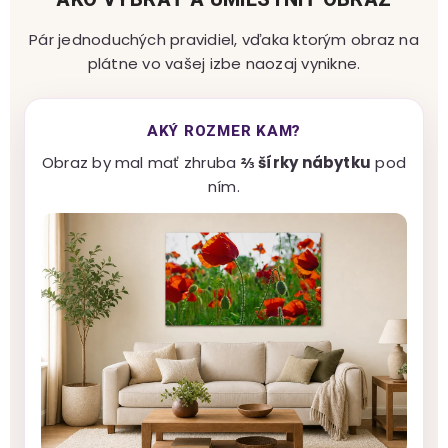
Pár jednoduchých pravidiel, vďaka ktorým obraz na
plátne vo vašej izbe naozaj vynikne.
AKÝ ROZMER KAM?
Obraz by mal mať zhruba
⅔ šírky nábytku
pod
ním.