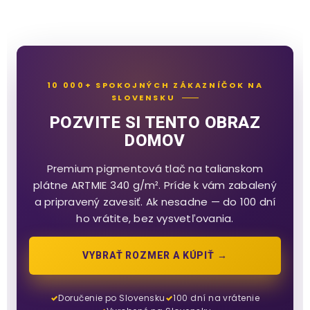
10 000+ SPOKOJNÝCH ZÁKAZNÍČOK NA
SLOVENSKU
POZVITE SI TENTO OBRAZ
DOMOV
Premium pigmentová tlač na talianskom
plátne ARTMIE 340 g/m². Príde k vám zabalený
a pripravený zavesiť. Ak nesadne — do 100 dní
ho vrátite, bez vysvetľovania.
VYBRAŤ ROZMER A KÚPIŤ →
Doručenie po Slovensku
100 dní na vrátenie