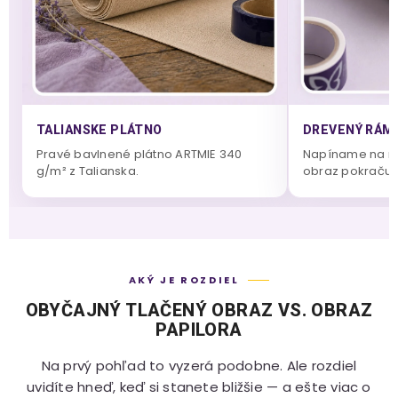
TALIANSKE PLÁTNO
DREVENÝ RÁM 
Pravé bavlnené plátno ARTMIE 340
Napíname na m
g/m² z Talianska.
obraz pokračuje
AKÝ JE ROZDIEL
OBYČAJNÝ TLAČENÝ OBRAZ VS. OBRAZ
PAPILORA
Na prvý pohľad to vyzerá podobne. Ale rozdiel
uvidíte hneď, keď si stanete bližšie — a ešte viac o