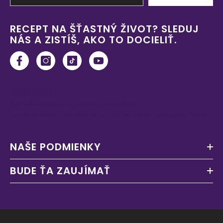
RECEPT NA ŠŤASTNÝ ŽIVOT? SLEDUJ
NÁS A ZISTÍŠ, AKO TO DOCIELIŤ.
100 000+
ľudí nás sleduje na sociálnych sieťach
Facebook 83 tis. · Pinterest 75 tis. · TikTok 12,9 tis. · Instagram 11,4 tis.
NAŠE PODMIENKY
BUDE ŤA ZAUJÍMAŤ