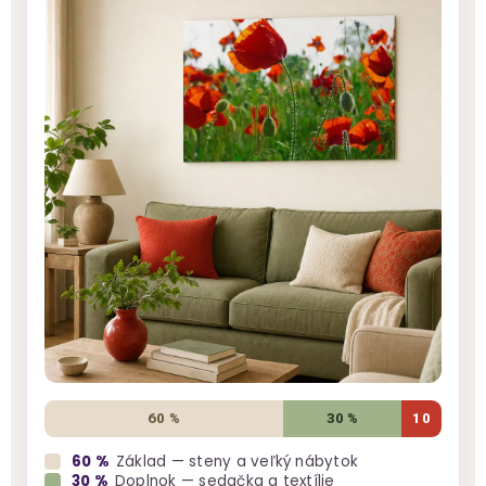
60 %
30 %
10
60 %
Základ — steny a veľký nábytok
30 %
Doplnok — sedačka a textílie