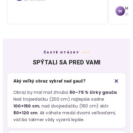
Mári
M
21. 
ČASTÉ OTÁZKY
SPÝTALI SA PRED VAMI
Aký veľký obraz vybrať nad gauč?
Obraz by mal mať zhruba
60–75 % šírky gauča
.
Nad trojsedačku (200 cm) najlepšie sadne
100×150 cm
, nad dvojsedačku (160 cm) skôr
80×120 cm
. Ak váhate medzi dvomi veľkosťami,
väčšia takmer vždy vyzerá lepšie.