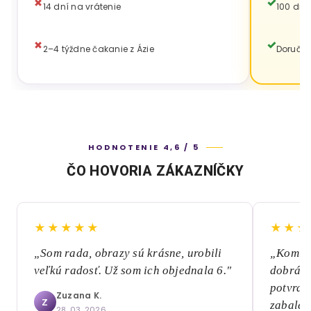
14 dní na vrátenie
100 dní
2–4 týždne čakanie z Ázie
Doručen
HODNOTENIE 4,6 / 5
ČO HOVORIA ZÁKAZNÍČKY
★★★★★
★★★
„Som rada, obrazy sú krásne, urobili
„Komuni
veľkú radosť. Už som ich objednala 6."
dobrá, 
potvrde
Zuzana K.
Z
zabalen
28. 03. 2026