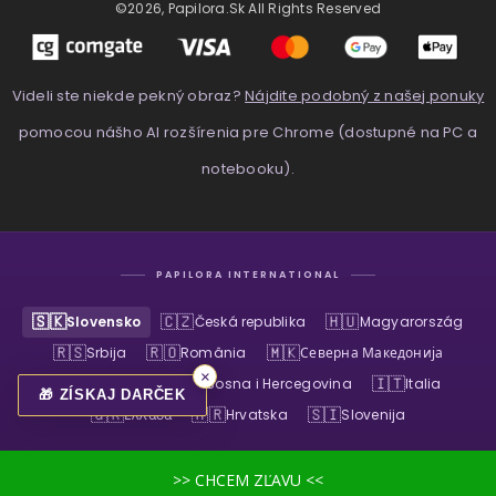
©2026, Papilora.sk All Rights Reserved
Videli ste niekde pekný obraz?
Nájdite podobný z našej ponuky
pomocou nášho AI rozšírenia pre Chrome (dostupné na PC a
notebooku).
PAPILORA INTERNATIONAL
🇸🇰
🇨🇿
🇭🇺
Slovensko
Česká republika
Magyarország
🇷🇸
🇷🇴
🇲🇰
Srbija
România
Северна Македонија
×
🇧🇬
🇧🇦
🇮🇹
България
Bosna i Hercegovina
Italia
🎁 ZÍSKAJ DARČEK
🇬🇷
🇭🇷
🇸🇮
Ελλάδα
Hrvatska
Slovenija
>> CHCEM ZĽAVU <<