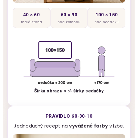
40 × 60
60 × 90
100 × 150
malá stena
nad komodu
nad sedačku
100×150
sedačka ≈ 200 cm
≈ 170 cm
Šírka obrazu ≈ ⅔ šírky sedačky
PRAVIDLO 60·30·10
Jednoduchý recept na
vyvážené farby
v izbe.