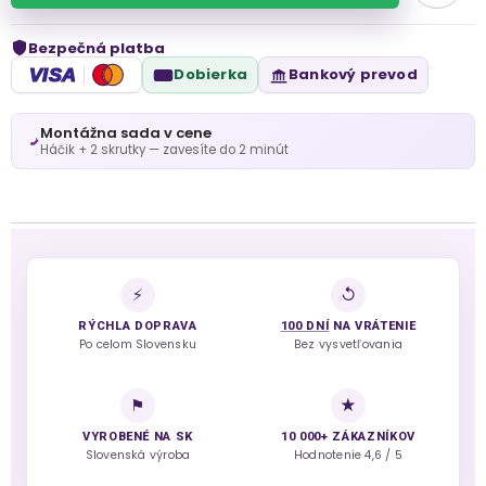
Bezpečná platba
VISA
Dobierka
Bankový prevod
Montážna sada v cene
Háčik + 2 skrutky — zavesíte do 2 minút
⚡
↺
RÝCHLA DOPRAVA
100 DNÍ
NA VRÁTENIE
Po celom Slovensku
Bez vysvetľovania
⚑
★
VYROBENÉ NA SK
10 000+ ZÁKAZNÍKOV
Slovenská výroba
Hodnotenie 4,6 / 5