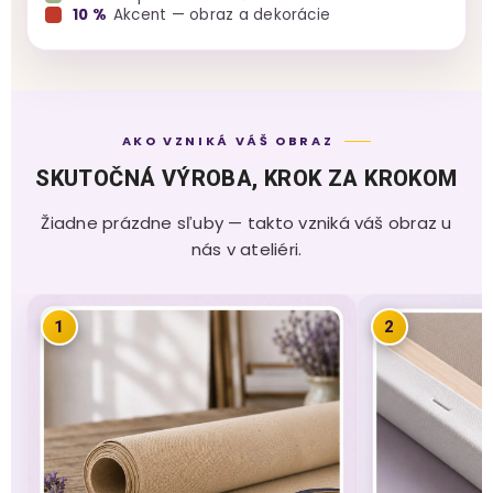
10 %
Akcent — obraz a dekorácie
AKO VZNIKÁ VÁŠ OBRAZ
SKUTOČNÁ VÝROBA, KROK ZA KROKOM
Žiadne prázdne sľuby — takto vzniká váš obraz u
nás v ateliéri.
1
2