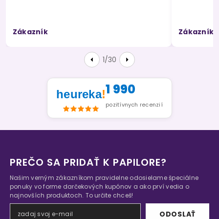
Zákazník
Zákazník
1/30
1 990
heureka
!
pozitívnych recenzií
PREČO SA PRIDAŤ K PAPILORE?
Našim verným zákazníkom pravidelne odosielame špeciálne
ponuky vo forme darčekových kupónov a ako prví vedia o
najnovších produktoch. To určite chceš!
ODOSLAŤ