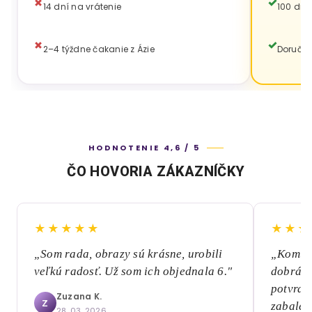
14 dní na vrátenie
100 dní
2–4 týždne čakanie z Ázie
Doručen
HODNOTENIE 4,6 / 5
ČO HOVORIA ZÁKAZNÍČKY
★★★★★
★★★
„Som rada, obrazy sú krásne, urobili
„Komuni
veľkú radosť. Už som ich objednala 6."
dobrá, 
potvrde
Zuzana K.
Z
zabalen
28. 03. 2026