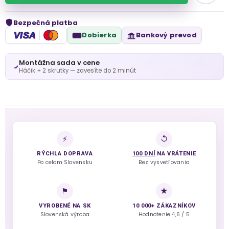
Bezpečná platba
VISA
Dobierka
Bankový prevod
Montážna sada v cene
Háčik + 2 skrutky — zavesíte do 2 minút
⚡
↺
RÝCHLA DOPRAVA
100 DNÍ
NA VRÁTENIE
Po celom Slovensku
Bez vysvetľovania
⚑
★
VYROBENÉ NA SK
10 000+ ZÁKAZNÍKOV
Slovenská výroba
Hodnotenie 4,6 / 5