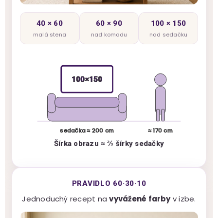
40 × 60
60 × 90
100 × 150
malá stena
nad komodu
nad sedačku
100×150
sedačka ≈ 200 cm
≈ 170 cm
Šírka obrazu ≈ ⅔ šírky sedačky
PRAVIDLO 60·30·10
Jednoduchý recept na
vyvážené farby
v izbe.