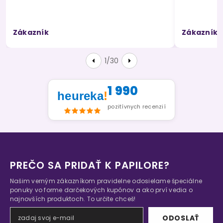
Zákazník
Zákazník
1/30
1 990
heureka
!
pozitívnych recenzií
PREČO SA PRIDAŤ K PAPILORE?
Našim verným zákazníkom pravidelne odosielame špeciálne
ponuky vo forme darčekových kupónov a ako prví vedia o
najnovších produktoch. To určite chceš!
ODOSLAŤ