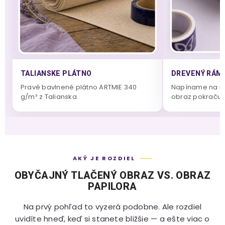
TALIANSKE PLÁTNO
DREVENÝ RÁM 
Pravé bavlnené plátno ARTMIE 340
Napíname na m
g/m² z Talianska.
obraz pokračuje
AKÝ JE ROZDIEL
OBYČAJNÝ TLAČENÝ OBRAZ VS. OBRAZ
PAPILORA
Na prvý pohľad to vyzerá podobne. Ale rozdiel
uvidíte hneď, keď si stanete bližšie — a ešte viac o