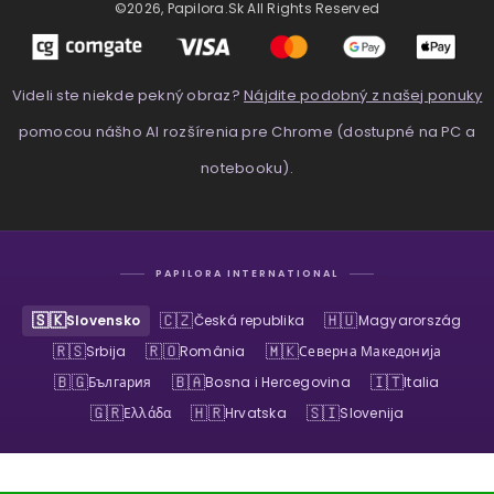
©2026, Papilora.sk All Rights Reserved
Videli ste niekde pekný obraz?
Nájdite podobný z našej ponuky
pomocou nášho AI rozšírenia pre Chrome (dostupné na PC a
notebooku).
PAPILORA INTERNATIONAL
🇸🇰
🇨🇿
🇭🇺
Slovensko
Česká republika
Magyarország
🇷🇸
🇷🇴
🇲🇰
Srbija
România
Северна Македонија
🇧🇬
🇧🇦
🇮🇹
България
Bosna i Hercegovina
Italia
🇬🇷
🇭🇷
🇸🇮
Ελλάδα
Hrvatska
Slovenija