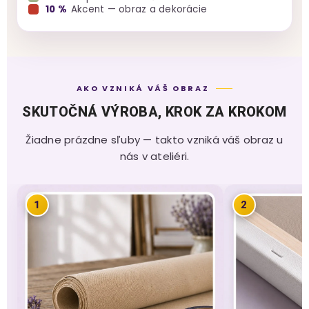
10 %
Akcent — obraz a dekorácie
AKO VZNIKÁ VÁŠ OBRAZ
SKUTOČNÁ VÝROBA, KROK ZA KROKOM
Žiadne prázdne sľuby — takto vzniká váš obraz u
nás v ateliéri.
1
2