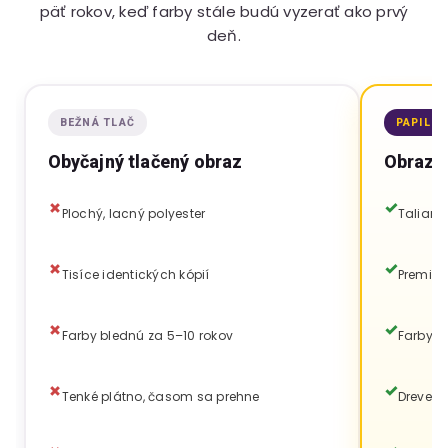
päť rokov, keď farby stále budú vyzerať ako prvý
deň.
BEŽNÁ TLAČ
PAPILO
Obyčajný tlačený obraz
Obraz P
Plochý, lacný polyester
Talians
Tisíce identických kópií
Premium
Farby blednú za 5–10 rokov
Farby v
Tenké plátno, časom sa prehne
Drevený