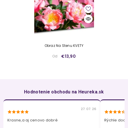
Obraz Na Stenu KVETY
€13,90
Od
Hodnotenie obchodu na Heureka.sk
27. 07. 26
Krasne,a aj cenovo dobré
Rýchle dodan