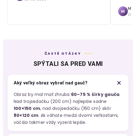
Mári
M
21. 
ČASTÉ OTÁZKY
SPÝTALI SA PRED VAMI
Aký veľký obraz vybrať nad gauč?
Obraz by mal mať zhruba
60–75 % šírky gauča
.
Nad trojsedačku (200 cm) najlepšie sadne
100×150 cm
, nad dvojsedačku (160 cm) skôr
80×120 cm
. Ak váhate medzi dvomi veľkosťami,
väčšia takmer vždy vyzerá lepšie.