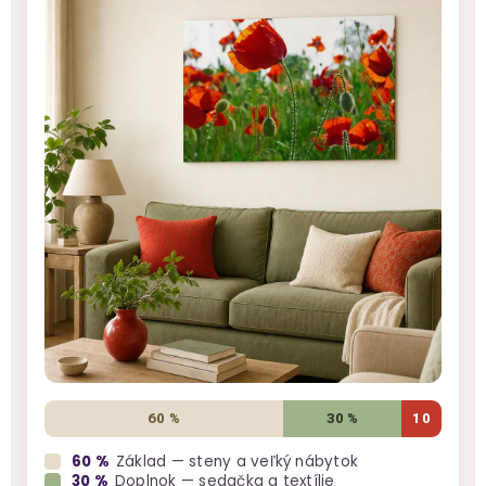
60 %
30 %
10
60 %
Základ — steny a veľký nábytok
30 %
Doplnok — sedačka a textílie