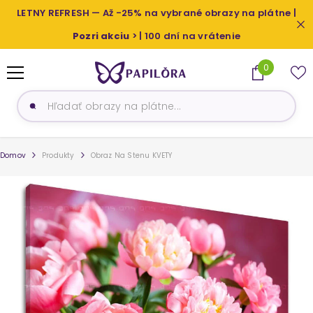
PRESKOČIŤ NA OBSAH
LETNY REFRESH — Až -25% na vybrané obrazy na plátne |
Pozri akciu
> | 100 dní na vrátenie
0
0
produkty
Domov
Produkty
Obraz Na Stenu KVETY