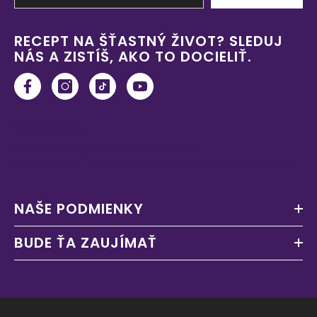
RECEPT NA ŠŤASTNÝ ŽIVOT? SLEDUJ
NÁS A ZISTÍŠ, AKO TO DOCIELIŤ.
100 000+
ľudí nás sleduje na sociálnych sieťach
Facebook 83 tis. · Pinterest 75 tis. · TikTok 12,9 tis. · Instagram 11,4 tis.
NAŠE PODMIENKY
BUDE ŤA ZAUJÍMAŤ