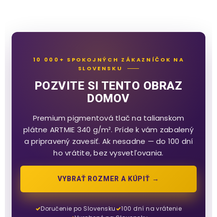
10 000+ SPOKOJNÝCH ZÁKAZNÍČOK NA
SLOVENSKU
POZVITE SI TENTO OBRAZ
DOMOV
Premium pigmentová tlač na talianskom
plátne ARTMIE 340 g/m². Príde k vám zabalený
a pripravený zavesiť. Ak nesadne — do 100 dní
ho vrátite, bez vysvetľovania.
VYBRAŤ ROZMER A KÚPIŤ →
Doručenie po Slovensku
100 dní na vrátenie