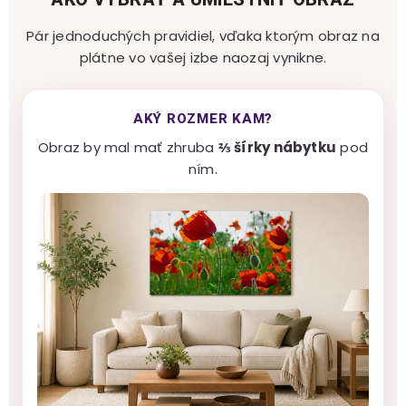
Pár jednoduchých pravidiel, vďaka ktorým obraz na
plátne vo vašej izbe naozaj vynikne.
AKÝ ROZMER KAM?
Obraz by mal mať zhruba
⅔ šírky nábytku
pod
ním.