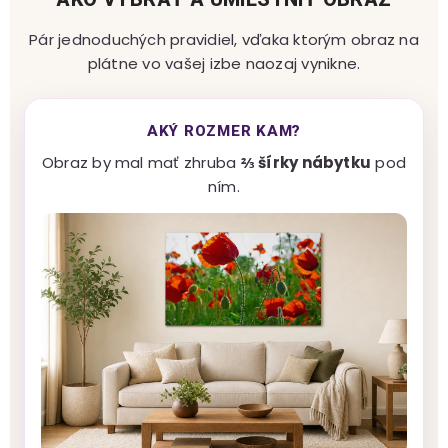
Pár jednoduchých pravidiel, vďaka ktorým obraz na
plátne vo vašej izbe naozaj vynikne.
AKÝ ROZMER KAM?
Obraz by mal mať zhruba
⅔ šírky nábytku
pod
ním.