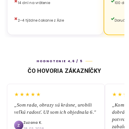
14 dní na vrátenie
100 dní
2–4 týždne čakanie z Ázie
Doručen
HODNOTENIE 4,6 / 5
ČO HOVORIA ZÁKAZNÍČKY
★★★★★
★★★
„Som rada, obrazy sú krásne, urobili
„Komuni
veľkú radosť. Už som ich objednala 6."
dobrá, 
potvrde
Zuzana K.
Z
zabalen
28. 03. 2026