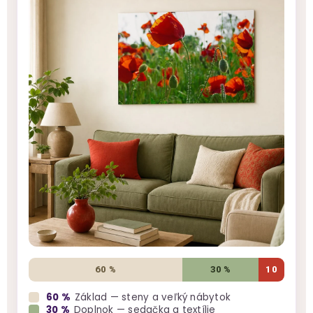
60 %
30 %
10
60 %
Základ — steny a veľký nábytok
30 %
Doplnok — sedačka a textílie