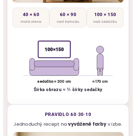
40 × 60
60 × 90
100 × 150
malá stena
nad komodu
nad sedačku
100×150
sedačka ≈ 200 cm
≈ 170 cm
Šírka obrazu ≈ ⅔ šírky sedačky
PRAVIDLO 60·30·10
Jednoduchý recept na
vyvážené farby
v izbe.