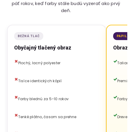
päť rokov, keď farby stále budú vyzerať ako prvý
deň.
BEŽNÁ TLAČ
PAPILO
Obyčajný tlačený obraz
Obraz P
Plochý, lacný polyester
Talians
Tisíce identických kópií
Premium
Farby blednú za 5–10 rokov
Farby v
Tenké plátno, časom sa prehne
Drevený