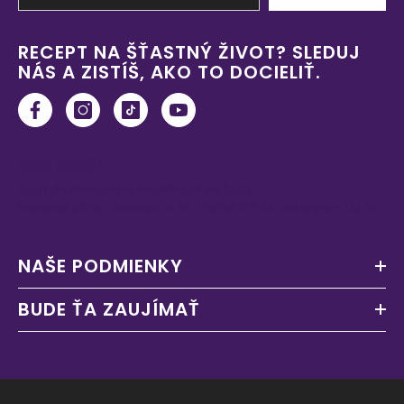
RECEPT NA ŠŤASTNÝ ŽIVOT? SLEDUJ
NÁS A ZISTÍŠ, AKO TO DOCIELIŤ.
100 000+
ľudí nás sleduje na sociálnych sieťach
Facebook 83 tis. · Pinterest 75 tis. · TikTok 12,9 tis. · Instagram 11,4 tis.
NAŠE PODMIENKY
BUDE ŤA ZAUJÍMAŤ