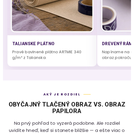
TALIANSKE PLÁTNO
DREVENÝ RÁM 
Pravé bavlnené plátno ARTMIE 340
Napíname na m
g/m² z Talianska.
obraz pokračuje
AKÝ JE ROZDIEL
OBYČAJNÝ TLAČENÝ OBRAZ VS. OBRAZ
PAPILORA
Na prvý pohľad to vyzerá podobne. Ale rozdiel
uvidíte hneď, keď si stanete bližšie — a ešte viac o