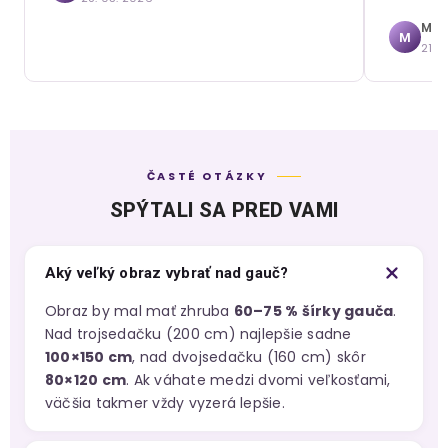
Mári
M
21. 
ČASTÉ OTÁZKY
SPÝTALI SA PRED VAMI
Aký veľký obraz vybrať nad gauč?
Obraz by mal mať zhruba
60–75 % šírky gauča
.
Nad trojsedačku (200 cm) najlepšie sadne
100×150 cm
, nad dvojsedačku (160 cm) skôr
80×120 cm
. Ak váhate medzi dvomi veľkosťami,
väčšia takmer vždy vyzerá lepšie.