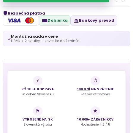
Bezpečná platba
VISA
Dobierka
Bankový prevod
Montážna sada v cene
Háčik + 2 skrutky — zavesíte do 2 minút
⚡
↺
RÝCHLA DOPRAVA
100 DNÍ
NA VRÁTENIE
Po celom Slovensku
Bez vysvetľovania
⚑
★
VYROBENÉ NA SK
10 000+ ZÁKAZNÍKOV
Slovenská výroba
Hodnotenie 4,6 / 5