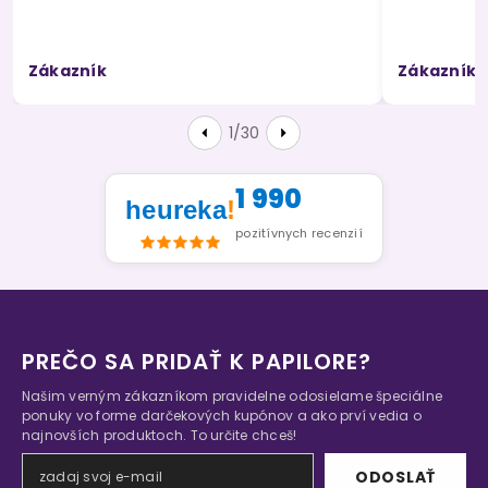
Zákazník
Zákazník
1/30
1 990
heureka
!
pozitívnych recenzií
PREČO SA PRIDAŤ K PAPILORE?
Našim verným zákazníkom pravidelne odosielame špeciálne
ponuky vo forme darčekových kupónov a ako prví vedia o
najnovších produktoch. To určite chceš!
ODOSLAŤ