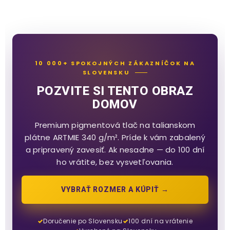
10 000+ SPOKOJNÝCH ZÁKAZNÍČOK NA
SLOVENSKU
POZVITE SI TENTO OBRAZ
DOMOV
Premium pigmentová tlač na talianskom
plátne ARTMIE 340 g/m². Príde k vám zabalený
a pripravený zavesiť. Ak nesadne — do 100 dní
ho vrátite, bez vysvetľovania.
VYBRAŤ ROZMER A KÚPIŤ →
Doručenie po Slovensku
100 dní na vrátenie