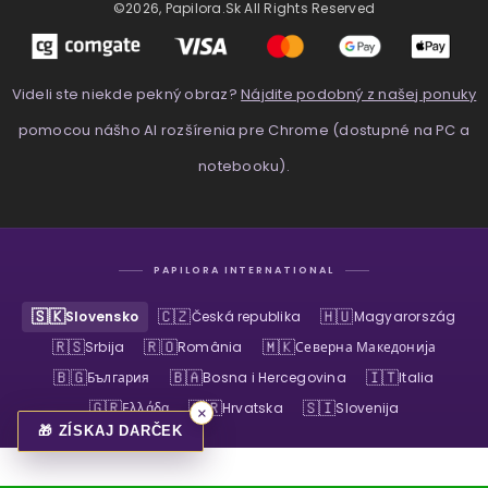
©2026, Papilora.sk All Rights Reserved
Videli ste niekde pekný obraz?
Nájdite podobný z našej ponuky
pomocou nášho AI rozšírenia pre Chrome (dostupné na PC a
notebooku).
PAPILORA INTERNATIONAL
🇸🇰
🇨🇿
🇭🇺
Slovensko
Česká republika
Magyarország
🇷🇸
🇷🇴
🇲🇰
Srbija
România
Северна Македонија
🇧🇬
🇧🇦
🇮🇹
България
Bosna i Hercegovina
Italia
🇬🇷
🇭🇷
🇸🇮
Ελλάδα
Hrvatska
Slovenija
×
🎁 ZÍSKAJ DARČEK