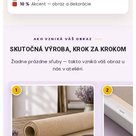
10 %
Akcent — obraz a dekorácie
AKO VZNIKÁ VÁŠ OBRAZ
SKUTOČNÁ VÝROBA, KROK ZA KROKOM
Žiadne prázdne sľuby — takto vzniká váš obraz u
nás v ateliéri.
1
2