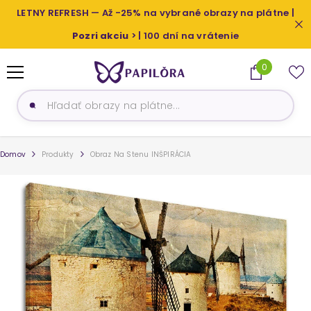
PRESKOČIŤ NA OBSAH
LETNY REFRESH — Až -25% na vybrané obrazy na plátne |
Pozri akciu
> | 100 dní na vrátenie
0
0
produkty
Domov
Produkty
Obraz Na Stenu INŠPIRÁCIA