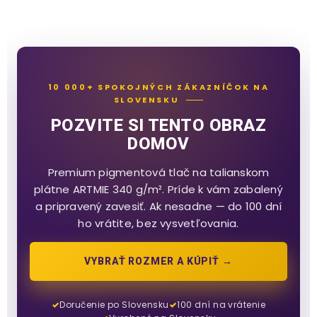
10 000+ SPOKOJNÝCH ZÁKAZNÍČOK NA
SLOVENSKU
POZVITE SI TENTO OBRAZ
DOMOV
Premium pigmentová tlač na talianskom
plátne ARTMIE 340 g/m². Príde k vám zabalený
a pripravený zavesiť. Ak nesadne — do 100 dní
ho vrátite, bez vysvetľovania.
VYBRAŤ ROZMER A KÚPIŤ →
Doručenie po Slovensku
100 dní na vrátenie