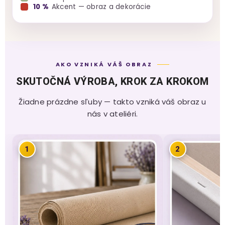
10 %
Akcent — obraz a dekorácie
AKO VZNIKÁ VÁŠ OBRAZ
SKUTOČNÁ VÝROBA, KROK ZA KROKOM
Žiadne prázdne sľuby — takto vzniká váš obraz u
nás v ateliéri.
1
2