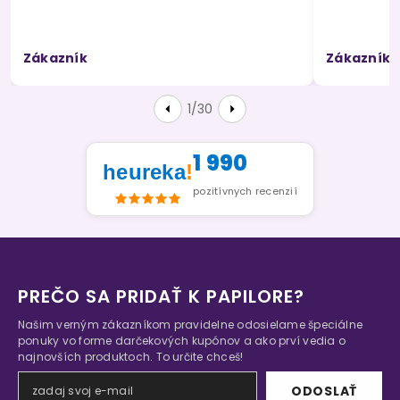
Zákazník
Zákazník
1/30
1 990
heureka
!
pozitívnych recenzií
PREČO SA PRIDAŤ K PAPILORE?
Našim verným zákazníkom pravidelne odosielame špeciálne
ponuky vo forme darčekových kupónov a ako prví vedia o
najnovších produktoch. To určite chceš!
ODOSLAŤ