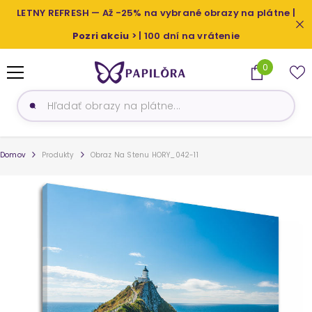
PRESKOČIŤ NA OBSAH
LETNY REFRESH — Až -25% na vybrané obrazy na plátne |
Pozri akciu
> | 100 dní na vrátenie
0
0
produkty
Domov
Produkty
Obraz Na Stenu HORY_042-11