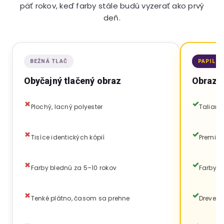
päť rokov, keď farby stále budú vyzerať ako prvý
deň.
BEŽNÁ TLAČ
PAPILO
Obyčajný tlačený obraz
Obraz P
Plochý, lacný polyester
Talians
Tisíce identických kópií
Premium
Farby blednú za 5–10 rokov
Farby v
Tenké plátno, časom sa prehne
Drevený