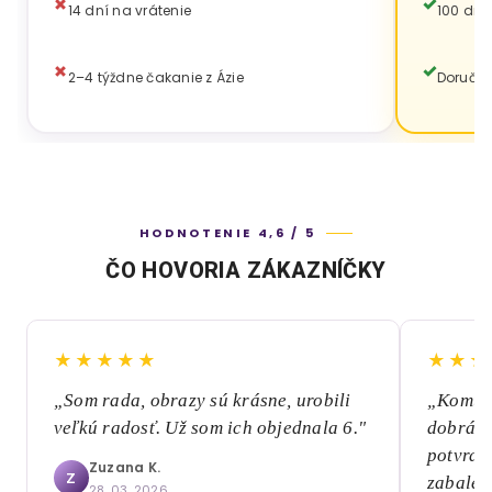
14 dní na vrátenie
100 dní
2–4 týždne čakanie z Ázie
Doručen
HODNOTENIE 4,6 / 5
ČO HOVORIA ZÁKAZNÍČKY
★★★★★
★★★
„Som rada, obrazy sú krásne, urobili
„Komuni
veľkú radosť. Už som ich objednala 6."
dobrá, 
potvrde
Zuzana K.
Z
zabalen
28. 03. 2026