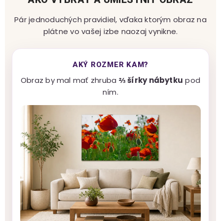
Pár jednoduchých pravidiel, vďaka ktorým obraz na
plátne vo vašej izbe naozaj vynikne.
AKÝ ROZMER KAM?
Obraz by mal mať zhruba
⅔ šírky nábytku
pod
ním.