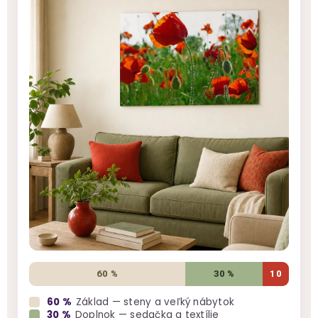
60 %
30 %
10
60 %
Základ — steny a veľký nábytok
30 %
Doplnok — sedačka a textílie