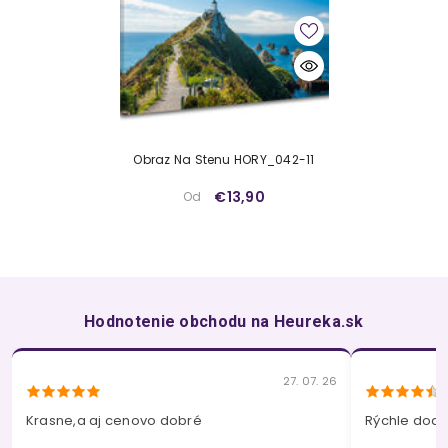
Obraz Na Stenu HORY_042-11
€13,90
Od
Hodnotenie obchodu na Heureka.sk
27. 07. 26
Krasne,a aj cenovo dobré
Rýchle dodan