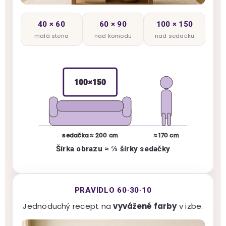
40 × 60
60 × 90
100 × 150
malá stena
nad komodu
nad sedačku
100×150
sedačka ≈ 200 cm
≈ 170 cm
Šírka obrazu ≈ ⅔ šírky sedačky
PRAVIDLO 60·30·10
Jednoduchý recept na
vyvážené farby
v izbe.