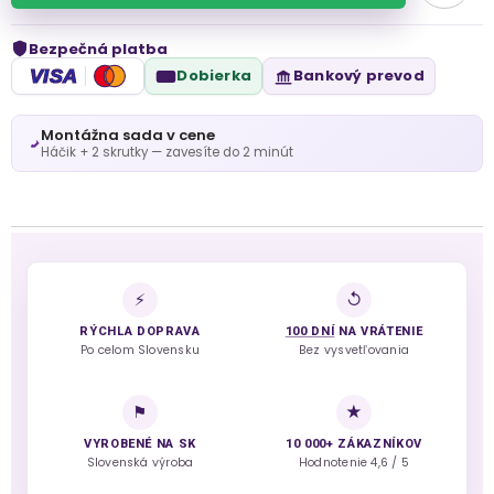
Bezpečná platba
VISA
Dobierka
Bankový prevod
Montážna sada v cene
Háčik + 2 skrutky — zavesíte do 2 minút
⚡
↺
RÝCHLA DOPRAVA
100 DNÍ
NA VRÁTENIE
Po celom Slovensku
Bez vysvetľovania
⚑
★
VYROBENÉ NA SK
10 000+ ZÁKAZNÍKOV
Slovenská výroba
Hodnotenie 4,6 / 5