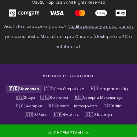
©2026, Papilora.sk All Rights Reserved
Videli ste niekde pekný obraz?
Nájdite podobný z našej ponuky
pomocou nášho AI rozšírenia pre Chrome (dostupné na PC a
notebooku).
PAPILORA INTERNATIONAL
🇸🇰
🇨🇿
🇭🇺
Slovensko
Česká republika
Magyarország
🇷🇸
🇷🇴
🇲🇰
Srbija
România
Северна Македонија
🇧🇬
🇧🇦
🇮🇹
България
Bosna i Hercegovina
Italia
🇬🇷
🇭🇷
🇸🇮
Ελλάδα
Hrvatska
Slovenija
>> CHCEM ZĽAVU <<