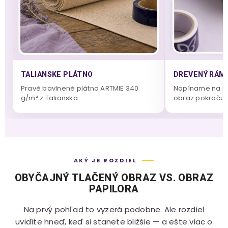
TALIANSKE PLÁTNO
DREVENÝ RÁM 
Pravé bavlnené plátno ARTMIE 340
Napíname na m
g/m² z Talianska.
obraz pokračuje
AKÝ JE ROZDIEL
OBYČAJNÝ TLAČENÝ OBRAZ VS. OBRAZ
PAPILORA
Na prvý pohľad to vyzerá podobne. Ale rozdiel
uvidíte hneď, keď si stanete bližšie — a ešte viac o