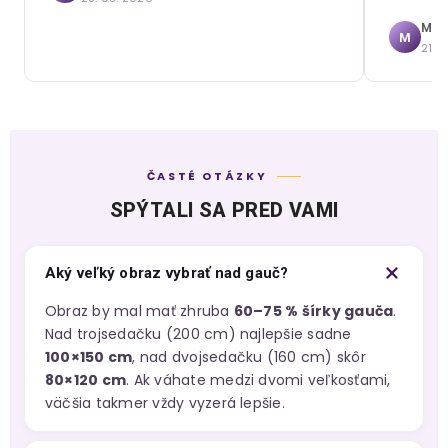
Mári
M
21. 
ČASTÉ OTÁZKY
SPÝTALI SA PRED VAMI
Aký veľký obraz vybrať nad gauč?
Obraz by mal mať zhruba
60–75 % šírky gauča
.
Nad trojsedačku (200 cm) najlepšie sadne
100×150 cm
, nad dvojsedačku (160 cm) skôr
80×120 cm
. Ak váhate medzi dvomi veľkosťami,
väčšia takmer vždy vyzerá lepšie.