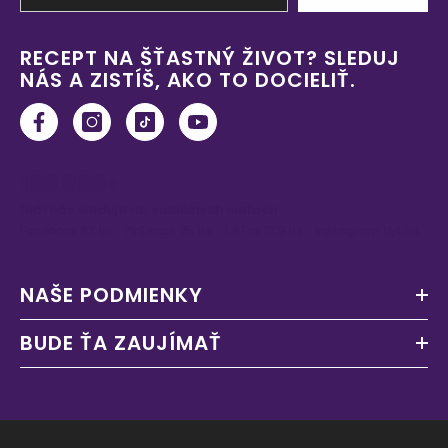
RECEPT NA ŠŤASTNÝ ŽIVOT? SLEDUJ
NÁS A ZISTÍŠ, AKO TO DOCIELIŤ.
100 000+
ľudí nás sleduje na sociálnych sieťach
Facebook 83 tis. · Pinterest 75 tis. · TikTok 12,9 tis. · Instagram 11,4 tis.
NAŠE PODMIENKY
BUDE ŤA ZAUJÍMAŤ