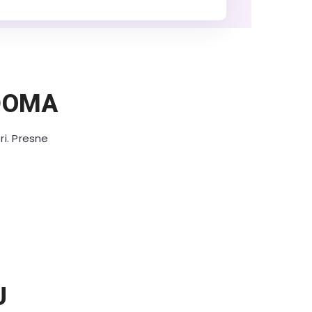
DOMA
ri. Presne
U