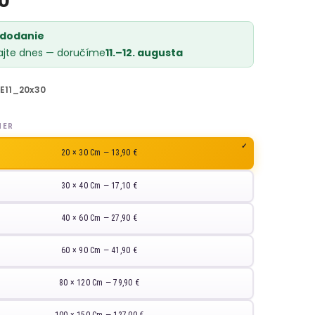
 dodanie
ajte dnes — doručíme
11.–12. augusta
E11_20x30
MER
20 × 30 Cm — 13,90 €
30 × 40 Cm — 17,10 €
40 × 60 Cm — 27,90 €
60 × 90 Cm — 41,90 €
80 × 120 Cm — 79,90 €