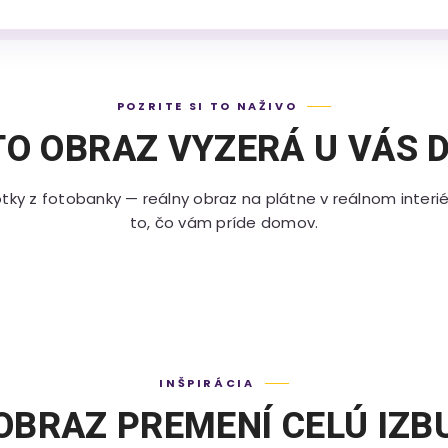
POZRITE SI TO NAŽIVO
TO OBRAZ VYZERÁ U VÁS 
tky z fotobanky — reálny obraz na plátne v reálnom interié
to, čo vám príde domov.
INŠPIRÁCIA
OBRAZ PREMENÍ CELÚ IZB