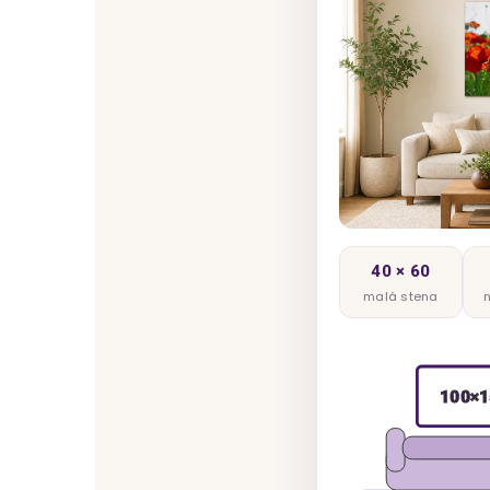
40 × 60
malá stena
100×1