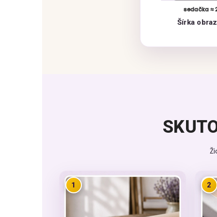
sedačka ≈ 
Šírka obra
SKUTO
Ž
1
2