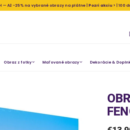
H — Až -25% na vybrané obrazy na plátne |
Pozri akciu
> | 100 
Obraz z fotky
Maľované obrazy
Dekorácie & Dopln
OBR
FEN
€13,9