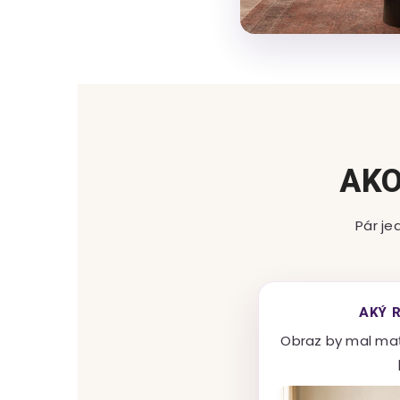
AKO
Pár je
AKÝ 
Obraz by mal ma