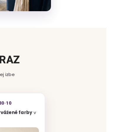
BRAZ
ej izbe
30·10
yvážené farby
v