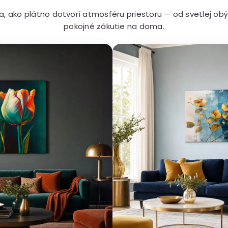
sa, ako plátno dotvorí atmosféru priestoru — od svetlej ob
pokojné zákutie na doma.