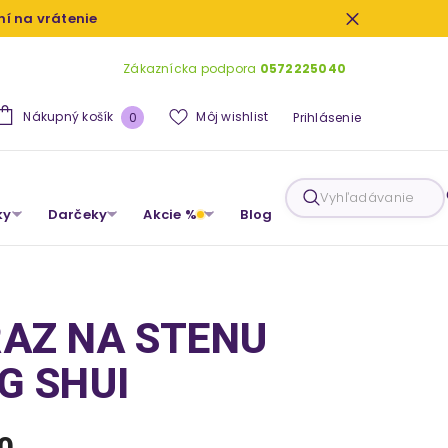
dní na vrátenie
Zákaznícka podpora
0572225040
0
Nákupný košík
Môj wishlist
0
Prihlásenie
produkty
Vyhľadávanie
ky
Darčeky
Akcie %
Blog
AZ NA STENU
G SHUI
0