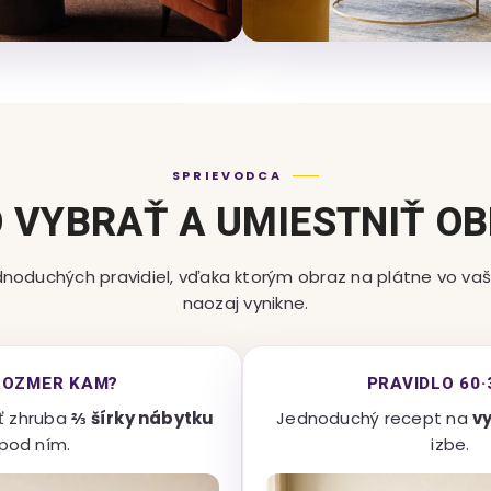
SPRIEVODCA
 VYBRAŤ A UMIESTNIŤ O
dnoduchých pravidiel, vďaka ktorým obraz na plátne vo vaš
naozaj vynikne.
ROZMER KAM?
PRAVIDLO 60·
ť zhruba
⅔ šírky nábytku
Jednoduchý recept na
v
pod ním.
izbe.