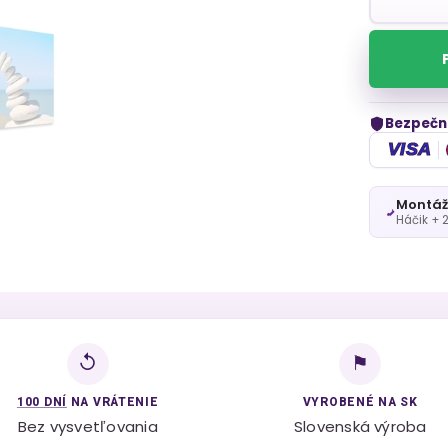
Bezpečn
VISA
Montáž
Háčik + 
↺
⚑
100 DNÍ
NA VRÁTENIE
VYROBENÉ NA SK
Bez vysvetľovania
Slovenská výroba