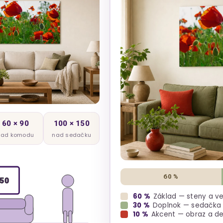
60 × 90
100 × 150
nad komodu
nad sedačku
60 %
50
60 %
Základ — steny a v
30 %
Doplnok — sedačka a
10 %
Akcent — obraz a d