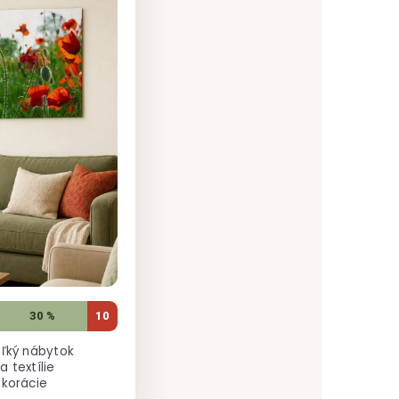
30 %
10
eľký nábytok
 textílie
ekorácie