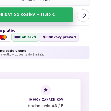
100 × 150 Cm — 127,00 €
PRIDAŤ DO KOŠÍKA — 13,90 €
á platba
Dobierka
Bankový prevod
na sada v cene
2 skrutky — zavesíte do 2 minút
★
10 000+ ZÁKAZNÍKOV
Hodnotenie 4,6 / 5