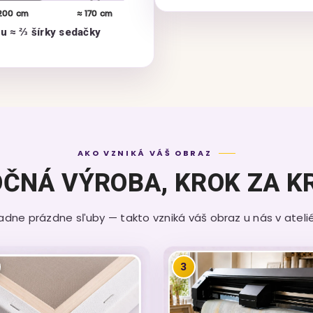
200 cm
≈ 170 cm
zu ≈ ⅔ šírky sedačky
AKO VZNIKÁ VÁŠ OBRAZ
ČNÁ VÝROBA, KROK ZA 
iadne prázdne sľuby — takto vzniká váš obraz u nás v ateliér
3