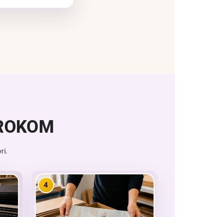
KROKOM
i.
4