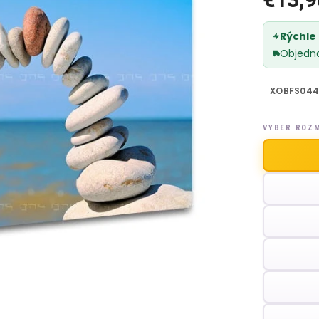
Rýchle
Objedn
XOBFS044
VYBER ROZ