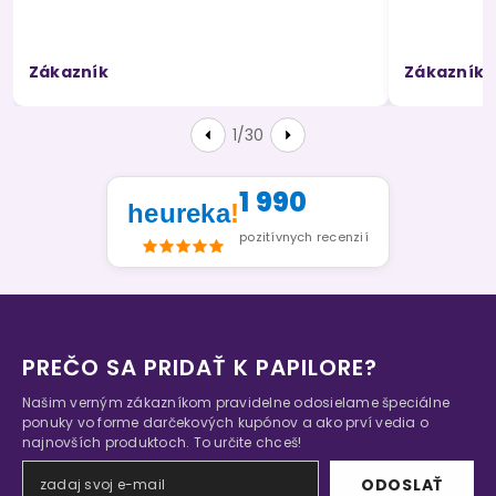
Zákazník
Zákazník
1/30
1 990
heureka
!
pozitívnych recenzií
PREČO SA PRIDAŤ K PAPILORE?
Našim verným zákazníkom pravidelne odosielame špeciálne
ponuky vo forme darčekových kupónov a ako prví vedia o
najnovších produktoch. To určite chceš!
ODOSLAŤ