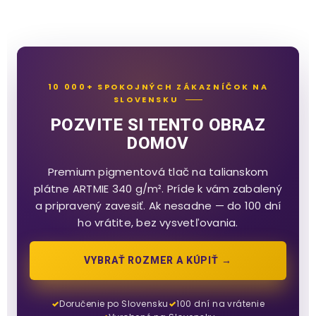
10 000+ SPOKOJNÝCH ZÁKAZNÍČOK NA
SLOVENSKU
POZVITE SI TENTO OBRAZ
DOMOV
Premium pigmentová tlač na talianskom
plátne ARTMIE 340 g/m². Príde k vám zabalený
a pripravený zavesiť. Ak nesadne — do 100 dní
ho vrátite, bez vysvetľovania.
VYBRAŤ ROZMER A KÚPIŤ →
Doručenie po Slovensku
100 dní na vrátenie