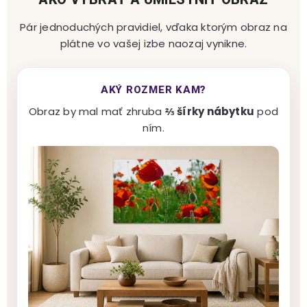
Pár jednoduchých pravidiel, vďaka ktorým obraz na
plátne vo vašej izbe naozaj vynikne.
AKÝ ROZMER KAM?
Obraz by mal mať zhruba
⅔ šírky nábytku
pod
ním.