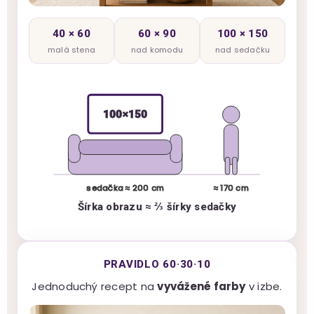
40 × 60
60 × 90
100 × 150
malá stena
nad komodu
nad sedačku
100×150
sedačka ≈ 200 cm
≈ 170 cm
Šírka obrazu ≈ ⅔ šírky sedačky
PRAVIDLO 60·30·10
Jednoduchý recept na
vyvážené farby
v izbe.