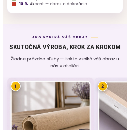
10 %
Akcent — obraz a dekorácie
AKO VZNIKÁ VÁŠ OBRAZ
SKUTOČNÁ VÝROBA, KROK ZA KROKOM
Žiadne prázdne sľuby — takto vzniká váš obraz u
nás v ateliéri.
1
2