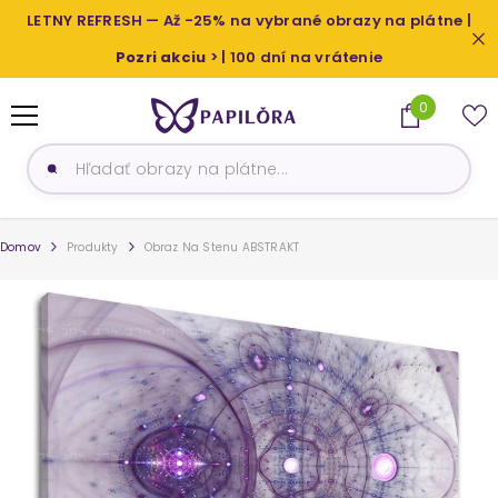
PRESKOČIŤ NA OBSAH
LETNY REFRESH — Až -25% na vybrané obrazy na plátne |
Pozri akciu
> | 100 dní na vrátenie
0
0
produkty
Domov
Produkty
Obraz Na Stenu ABSTRAKT