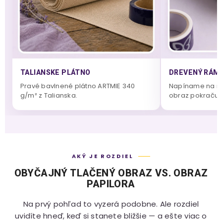
TALIANSKE PLÁTNO
DREVENÝ RÁM 
Pravé bavlnené plátno ARTMIE 340
Napíname na m
g/m² z Talianska.
obraz pokračuje
AKÝ JE ROZDIEL
OBYČAJNÝ TLAČENÝ OBRAZ VS. OBRAZ
PAPILORA
Na prvý pohľad to vyzerá podobne. Ale rozdiel
uvidíte hneď, keď si stanete bližšie — a ešte viac o