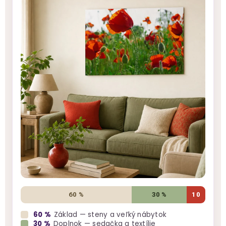
60 %
30 %
10
60 %
Základ — steny a veľký nábytok
30 %
Doplnok — sedačka a textílie