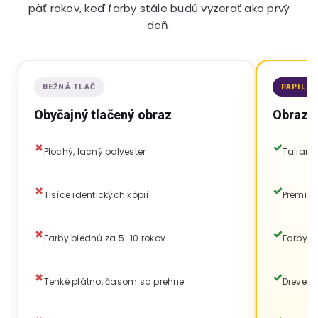
päť rokov, keď farby stále budú vyzerať ako prvý
deň.
BEŽNÁ TLAČ
PAPILO
Obyčajný tlačený obraz
Obraz P
Plochý, lacný polyester
Talians
Tisíce identických kópií
Premium
Farby blednú za 5–10 rokov
Farby v
Tenké plátno, časom sa prehne
Drevený