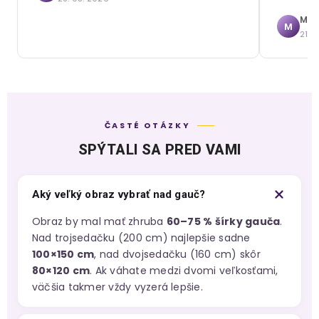
Mári
M
21. 
ČASTÉ OTÁZKY
SPÝTALI SA PRED VAMI
Aký veľký obraz vybrať nad gauč?
Obraz by mal mať zhruba
60–75 % šírky gauča
.
Nad trojsedačku (200 cm) najlepšie sadne
100×150 cm
, nad dvojsedačku (160 cm) skôr
80×120 cm
. Ak váhate medzi dvomi veľkosťami,
väčšia takmer vždy vyzerá lepšie.