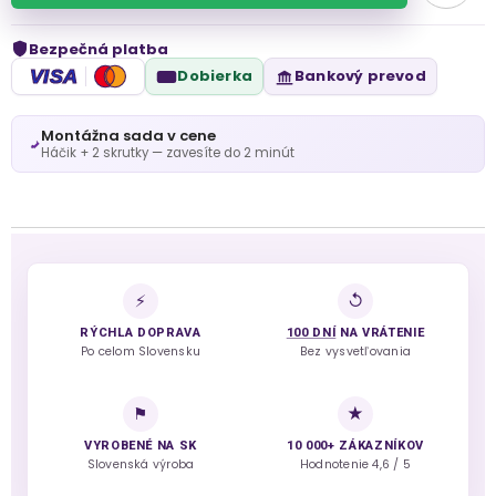
Bezpečná platba
VISA
Dobierka
Bankový prevod
Montážna sada v cene
Háčik + 2 skrutky — zavesíte do 2 minút
⚡
↺
RÝCHLA DOPRAVA
100 DNÍ
NA VRÁTENIE
Po celom Slovensku
Bez vysvetľovania
⚑
★
VYROBENÉ NA SK
10 000+ ZÁKAZNÍKOV
Slovenská výroba
Hodnotenie 4,6 / 5