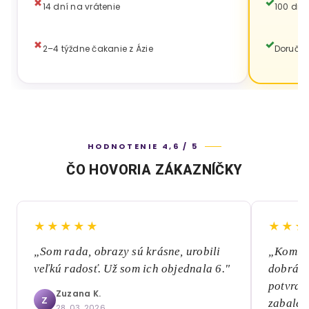
14 dní na vrátenie
100 dní
2–4 týždne čakanie z Ázie
Doručen
HODNOTENIE 4,6 / 5
ČO HOVORIA ZÁKAZNÍČKY
★★★★★
★★★
„Som rada, obrazy sú krásne, urobili
„Komuni
veľkú radosť. Už som ich objednala 6."
dobrá, 
potvrde
Zuzana K.
Z
zabalen
28. 03. 2026