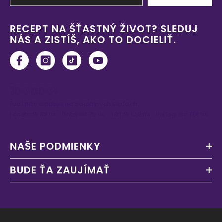
RECEPT NA ŠŤASTNÝ ŽIVOT? SLEDUJ
NÁS A ZISTÍŠ, AKO TO DOCIELIŤ.
100 000+
ľudí nás sleduje na sociálnych sieťach
Facebook 83 tis. · Pinterest 75 tis. · TikTok 12,9 tis. · Instagram 11,4 tis.
NAŠE PODMIENKY
BUDE ŤA ZAUJÍMAŤ