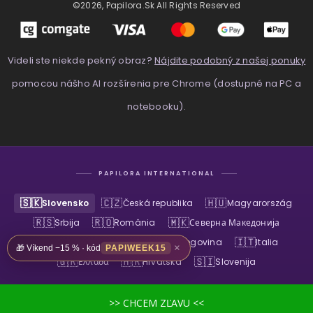
©2026, Papilora.sk All Rights Reserved
Videli ste niekde pekný obraz?
Nájdite podobný z našej ponuky
pomocou nášho AI rozšírenia pre Chrome (dostupné na PC a
notebooku).
PAPILORA INTERNATIONAL
🇸🇰
🇨🇿
🇭🇺
Slovensko
Česká republika
Magyarország
🇷🇸
🇷🇴
🇲🇰
Srbija
România
Северна Македонија
🇧🇬
🇧🇦
🇮🇹
България
Bosna i Hercegovina
Italia
×
🎁 Víkend −15 % · kód
PAPIWEEK15
🇬🇷
🇭🇷
🇸🇮
Ελλάδα
Hrvatska
Slovenija
>> CHCEM ZĽAVU <<