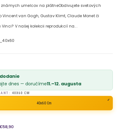
 známych umelcov na plátneObdivujete svetových
o Vincent van Gogh, Gustav Klimt, Claude Monet či
Vinci? V našej kolekcii reprodukcií na...
3_40x60
 dodanie
ajte dnes — doručíme
11.–12. augusta
IANT:
40X60 CM
40x60 Cm
€58,90