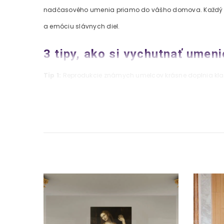
nadčasového umenia priamo do vášho domova. Každý obra
a emóciu slávnych diel.
3 tipy, ako si vychutnať umen
Tip 1:
Reprodukcie známych umelcov krásne doplnia klasic
Tip 2:
Obraz s historickým významom najlepšie vynikne na 
Tip 3:
Darujte reprodukciu ako originálny darček pre m
Prečo si vybrať našu kolekciu
Špičková tlač na bavlnené plátno:
Vysoká farebná 
Ručné napnutie na kvalitný rám:
Každý obraz je p
Odolnosť a trvácnosť:
UV ochrana a vodeodolné far