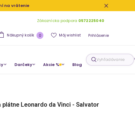
dní na vrátenie
Zákaznícka podpora
0572225040
0
Nákupný košík
Môj wishlist
0
Prihlásenie
produkty
Vyhľadávanie
ky
Darčeky
Akcie %
Blog
 plátne Leonardo da Vinci - Salvator