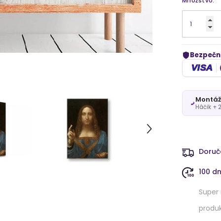
Množstvo:
Bezpečn
VISA
Montáž
Háčik + 
Doruč
100 d
Super 
produk