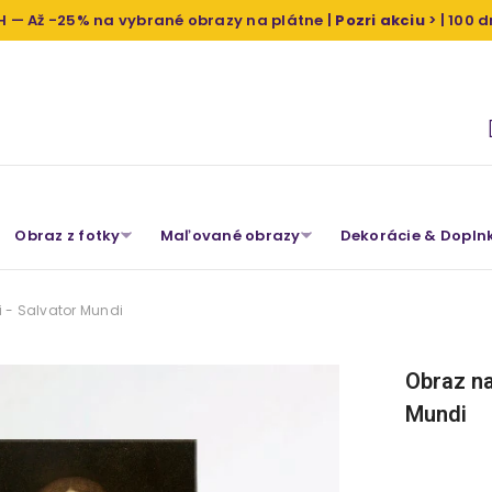
H — Až -25% na vybrané obrazy na plátne |
Pozri akciu
> | 100 
Obraz z fotky
Maľované obrazy
Dekorácie & Dopln
i - Salvator Mundi
Obraz na
Mundi