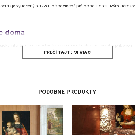
z je vytlačený na kvalitné bavlnené plátno so starostlivým dôrazom 
ie doma
ký interiér, ale aj moderné bývanie ako kontrastný prvok s príbehom.
PREČÍTAJTE SI VIAC
čistej stene s bodovým osvetlením – vytvoríte tak galériový efekt.
ilovníka umenia – výber autora môže mať osobný význam a spomienku.
 reprodukcií?
PODOBNÉ PRODUKTY
vernosť a jemná štruktúra pre autentický dojem.
ripravený na jednoduché a bezpečné zavesenie.
by zaručujú dlhodobú krásu vašich obrazov.