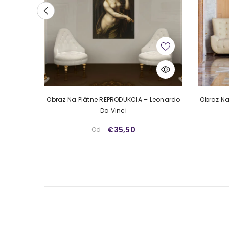
Výber slávnych autorov:
Od renesancie až po secesi
Podpora lokálnej výroby:
Naše reprodukcie sú vyrá
ČERA –
Obraz Na Plátne REPRODUKCIA – Leonardo
Obraz Na
Da Vinci
€35,50
Od