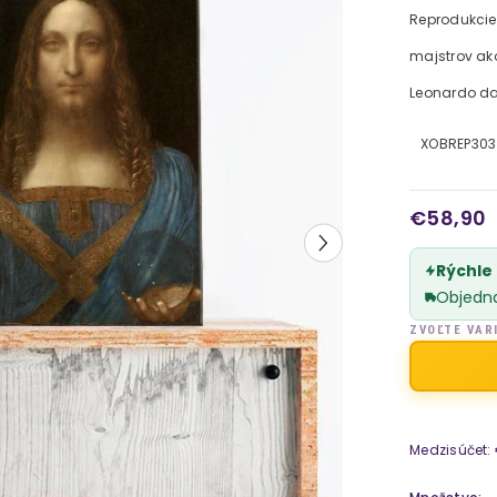
Reprodukcie
majstrov ak
Leonardo da 
XOBREP30
€58,90
Rýchle
Objedn
ZVOĽTE VAR
Medzisúčet: