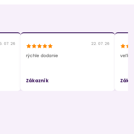
5. 07. 26
22. 07. 26
rýchle dodanie
veľký 
Zákazník
Záka