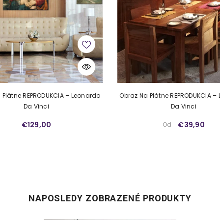
u – vyberte si svoj obľúbený štýl a majstra.
bané s láskou a precíznosťou v samotnom srdci Európy.
 Plátne REPRODUKCIA – Leonardo
Obraz Na Plátne REPRODUKCIA –
Da Vinci
Da Vinci
€129,00
€39,90
Od
NAPOSLEDY ZOBRAZENÉ PRODUKTY