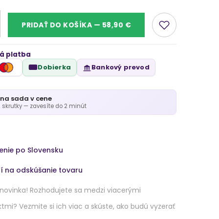
PRIDAŤ DO KOŠÍKA — 58,90 €
á platba
Dobierka
Bankový prevod
na sada v cene
2 skrutky — zavesíte do 2 minút
enie po Slovensku
ní na odskúšanie tovaru
novinka! Rozhodujete sa medzi viacerými
tmi? Vezmite si ich viac a skúste, ako budú vyzerať