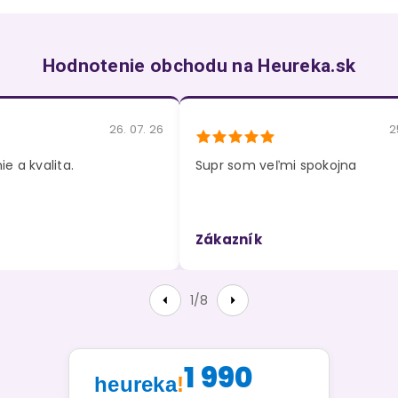
Hodnotenie obchodu na Heureka.sk
26. 07. 26
2
e a kvalita.
Supr som veľmi spokojna
Zákazník
1/8
1 990
heureka
!