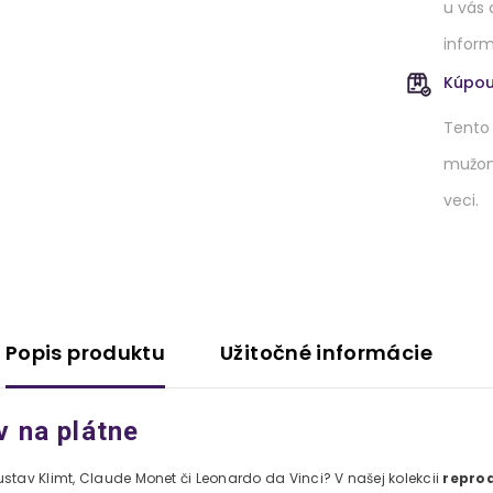
u vás 
inform
Kúpou
Tento
mužom.
veci.
Popis produktu
Užitočné informácie
 na plátne
tav Klimt, Claude Monet či Leonardo da Vinci? V našej kolekcii
reprod