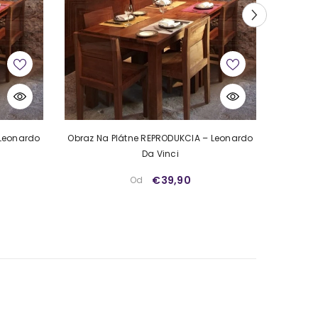
 Leonardo
Obraz Na Plátne REPRODUKCIA – Leonardo
Obraz N
Da Vinci
€39,90
Od