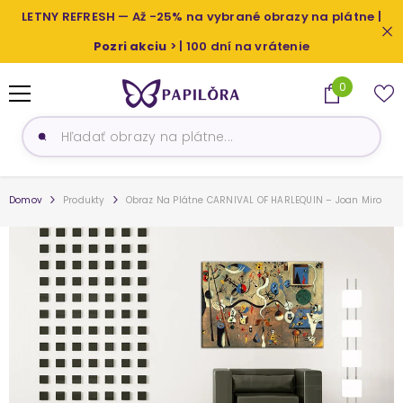
PRESKOČIŤ NA OBSAH
LETNY REFRESH — Až -25% na vybrané obrazy na plátne |
Pozri akciu
> | 100 dní na vrátenie
0
0
produkty
Domov
Produkty
Obraz Na Plátne CARNIVAL OF HARLEQUIN – Joan Miro