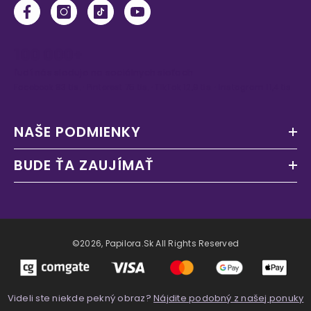
100 000+
ľudí nás sleduje na sociálnych sieťach
Facebook 83 tis. · Pinterest 75 tis. · TikTok 12,9 tis. · Instagram 11,4 tis.
NAŠE PODMIENKY
BUDE ŤA ZAUJÍMAŤ
©2026, Papilora.sk All Rights Reserved
Videli ste niekde pekný obraz?
Nájdite podobný z našej ponuky