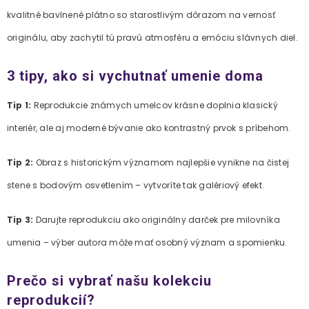
kvalitné bavlnené plátno so starostlivým dôrazom na vernosť
originálu, aby zachytil tú pravú atmosféru a emóciu slávnych diel.
3 tipy, ako si vychutnať umenie doma
Tip 1:
Reprodukcie známych umelcov krásne doplnia klasický
interiér, ale aj moderné bývanie ako kontrastný prvok s príbehom.
Tip 2:
Obraz s historickým významom najlepšie vynikne na čistej
stene s bodovým osvetlením – vytvoríte tak galériový efekt.
Tip 3:
Darujte reprodukciu ako originálny darček pre milovníka
umenia – výber autora môže mať osobný význam a spomienku.
Prečo si vybrať našu kolekciu
reprodukcií?