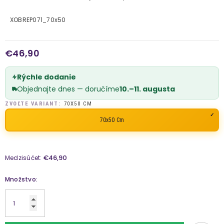
XOBREP071_70x50
€46,90
Rýchle dodanie
Objednajte dnes — doručíme
10.–11. augusta
ZVOĽTE VARIANT:
70X50 CM
70x50 Cm
€46,90
Medzisúčet:
Množstvo: