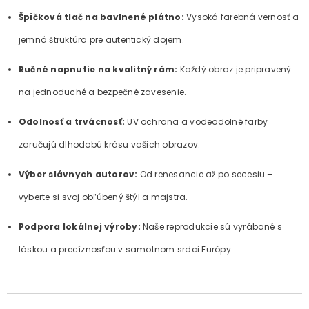
Špičková tlač na bavlnené plátno:
Vysoká farebná vernosť a
jemná štruktúra pre autentický dojem.
Ručné napnutie na kvalitný rám:
Každý obraz je pripravený
na jednoduché a bezpečné zavesenie.
Odolnosť a trvácnosť:
UV ochrana a vodeodolné farby
zaručujú dlhodobú krásu vašich obrazov.
Výber slávnych autorov:
Od renesancie až po secesiu –
vyberte si svoj obľúbený štýl a majstra.
Podpora lokálnej výroby:
Naše reprodukcie sú vyrábané s
láskou a precíznosťou v samotnom srdci Európy.