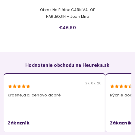
Obraz Na Plátne CARNIVAL OF
HARLEQUIN – Joan Miro
€46,90
Hodnotenie obchodu na Heureka.sk
27. 07. 26
Krasne,a aj cenovo dobré
Rýchle dodan
Zákazník
Zákazník