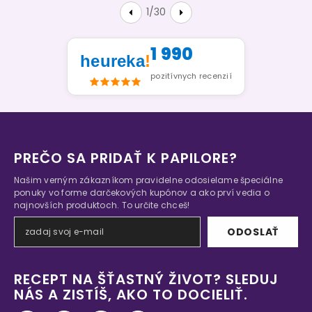
1/30
1 990
heureka
!
pozitívnych recenzií
PREČO SA PRIDAŤ K PAPILORE?
Našim verným zákazníkom pravidelne odosielame špeciálne
ponuky vo forme darčekových kupónov a ako prví vedia o
najnovších produktoch. To určite chceš!
ODOSLAŤ
RECEPT NA ŠŤASTNÝ ŽIVOT? SLEDUJ
NÁS A ZISTÍŠ, AKO TO DOCIELIŤ.