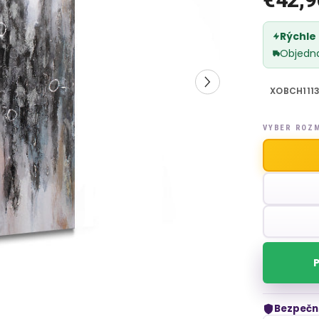
Rýchle
Objedn
XOBCH111
VYBER ROZ
Bezpečn