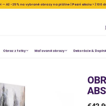
H — Až -25% na vybrané obrazy na plátne |
Pozri akciu
> | 100 
Obraz z fotky
Maľované obrazy
Dekorácie & Dopln
OBR
AB
€42,9