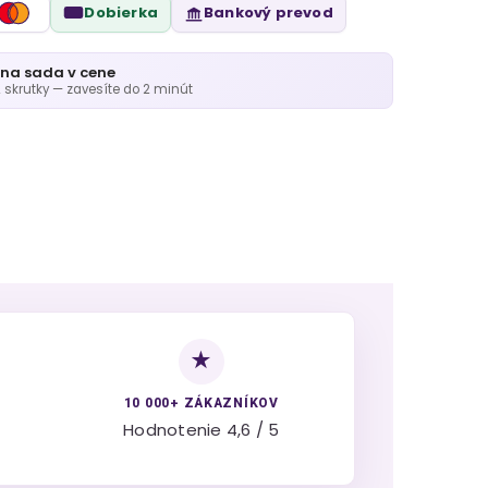
Dobierka
Bankový prevod
na sada v cene
2 skrutky — zavesíte do 2 minút
★
10 000+ ZÁKAZNÍKOV
Hodnotenie 4,6 / 5