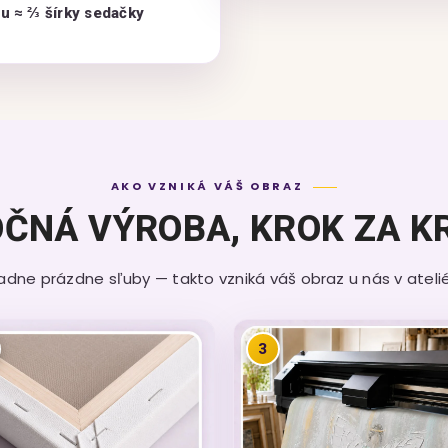
zu ≈ ⅔ šírky sedačky
AKO VZNIKÁ VÁŠ OBRAZ
ČNÁ VÝROBA, KROK ZA 
iadne prázdne sľuby — takto vzniká váš obraz u nás v ateliér
3