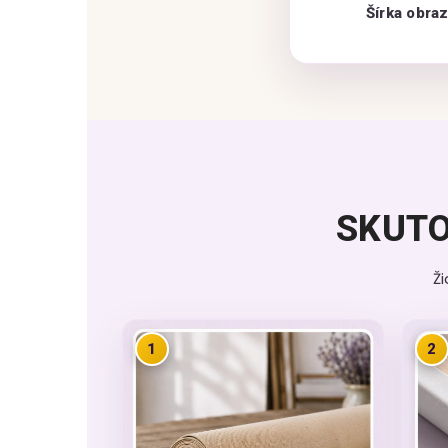
Šírka obra
SKUTO
Ž
1
2