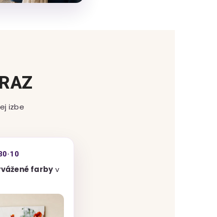
BRAZ
ej izbe
30·10
yvážené farby
v