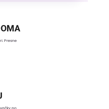
DOMA
ri. Presne
U
ývačky po