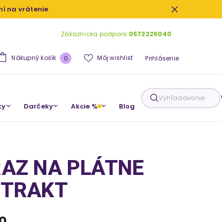
dní na vrátenie
Zákaznícka podpora
0572225040
0
Nákupný košík
Môj wishlist
0
Prihlásenie
produkty
Vyhľadávanie
ky
Darčeky
Akcie %
Blog
AZ NA PLÁTNE
STRAKT
0