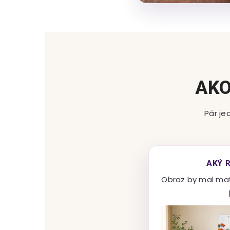
AKO
Pár je
AKÝ 
Obraz by mal ma