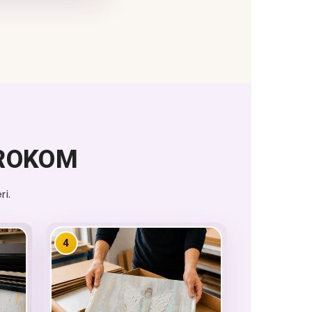
KROKOM
i.
4