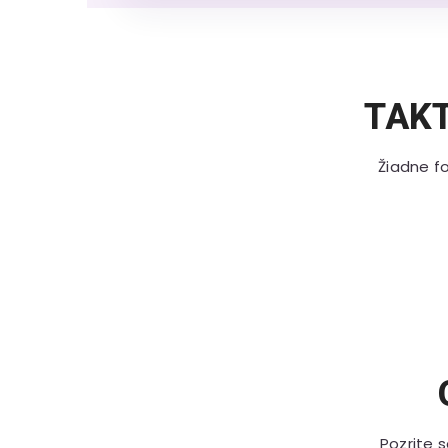
TAK
Žiadne fo
Pozrite 