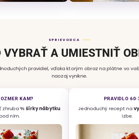
SPRIEVODCA
 VYBRAŤ A UMIESTNIŤ O
dnoduchých pravidiel, vďaka ktorým obraz na plátne vo vaš
naozaj vynikne.
ROZMER KAM?
PRAVIDLO 60·
ť zhruba
⅔ šírky nábytku
Jednoduchý recept na
v
pod ním.
izbe.