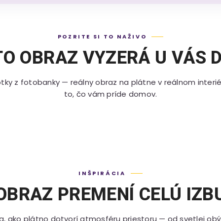
POZRITE SI TO NAŽIVO
TO OBRAZ VYZERÁ U VÁS 
tky z fotobanky — reálny obraz na plátne v reálnom interié
to, čo vám príde domov.
INŠPIRÁCIA
OBRAZ PREMENÍ CELÚ IZB
sa, ako plátno dotvorí atmosféru priestoru — od svetlej ob