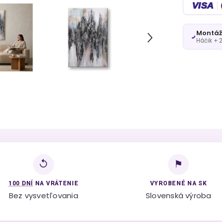
VISA
Montáž
Háčik + 
↺
⚑
100 DNÍ
NA VRÁTENIE
VYROBENÉ NA SK
Bez vysvetľovania
Slovenská výroba