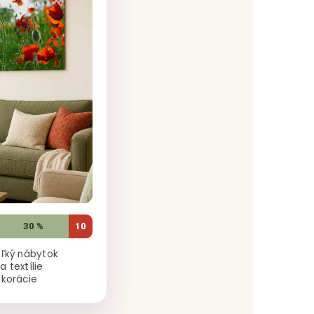
30 %
10
eľký nábytok
 textílie
ekorácie