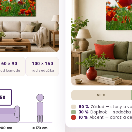
60 × 90
100 × 150
nad komodu
nad sedačku
60 %
50
60 %
Základ — steny a v
30 %
Doplnok — sedačka a
10 %
Akcent — obraz a d
200 cm
≈ 170 cm