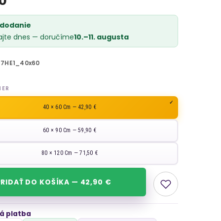
 dodanie
ajte dnes — doručíme
10.–11. augusta
37HE1_40x60
MER
40 × 60 Cm — 42,90 €
60 × 90 Cm — 59,90 €
80 × 120 Cm — 71,50 €
PRIDAŤ DO KOŠÍKA — 42,90 €
á platba