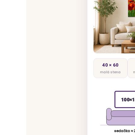
40 × 60
malá stena
100×1
sedačka ≈ 